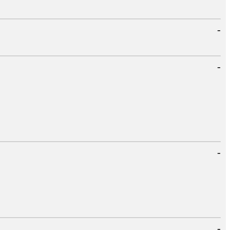
-
-
-
-