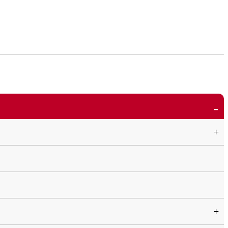
-
+
+