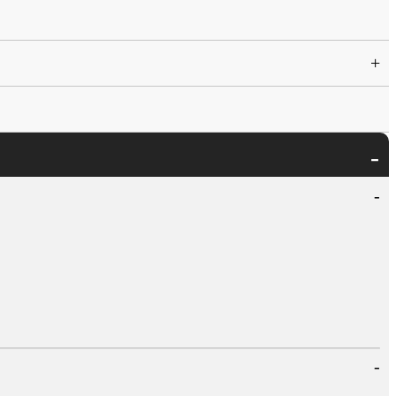
+
-
-
-