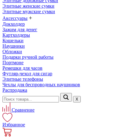
Элитные дорожные сумки
Элитные женские сумки
Элитные мужские сумки
+
Аксессуары
Докхолдер
Зажим для денег
Картхолдеры
Кошельки
Наушники
Обложки
Подарки ручной работы
Портмоне
Ремешки для часов
Футляр-чехол для сигар
Элитные телефоны
Чехлы для беспроводных наушников
Распродажа
Х
Сравнение
Избранное