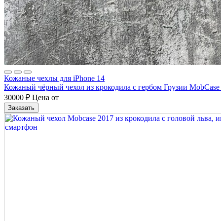
Кожаные чехлы для iPhone 14
Кожаный чёрный чехол из крокодила с гербом Грузии MobCase
30000
₽
Цена от
Заказать