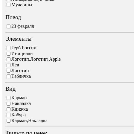
Мужчины
Повод
23 февраля
Элементы
Герб России
Инициалы
Логотип,Логотип Apple
Лев
Логотип
Табличка
Вид
Карман
Накладка
Книжка
Кобура
Карман,Накладка
Фильтр по цене: