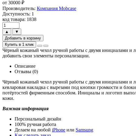
от
30000
₽
Производитель:
Компания Mobcase
Доступность: 1
код товара: 1838
▲
▼
Добавить в корзину
Купить в 1 клик
Чёрный кожаный чехол ручной работы с двумя инициалами и ло
добавить свои элементы персонализации.
Описание
Отзывы (0)
Чёрный кожаный чехол ручной работы с двумя инициалами и 
кевларовая накладка с вырезами под кнопки громкости и блоки
потёртостей фирменным способом. Инициалы и логотип выполне
кожи.
Важная информация
Персональный дизайн
100% ручная работа
Делаем на любой
iPhone
или
Samsung
Как сделать заказ