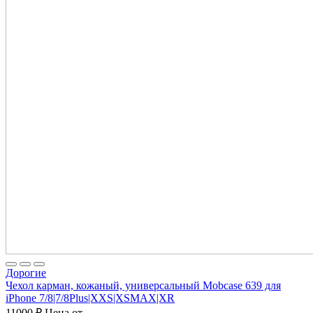
Дорогие
Чехол карман, кожаный, универсальный Mobcase 639 для
iPhone 7/8|7/8Plus|XXS|XSMAX|XR
11000
₽
Цена от