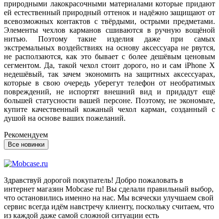
природными лакокрасочными материалами которые придают
ей естественный природный оттенок и надёжно защищают от
всевозможных контактов с твёрдыми, острыми предметами.
Элементы чехлов карманов сшиваются в ручную вощёной
нитью. Поэтому такие изделия даже при самых
экстремальных воздействиях на основу аксессуара не рвутся,
не расползаются, как это бывает с более дешёвым ценовым
сегментом. Да, такой чехол стоит дорого, но и сам iPhone X
недешёвый, так зачем экономить на защитных аксессуарах,
которые в свою очередь уберегут телефон от необратимых
повреждений, не испортят внешний вид и придадут ещё
большей статусности вашей персоне. Поэтому, не экономьте,
купите качественный кожаный чехол карман, созданный с
душой на основе ваших пожеланий.
Рекомендуем
Все новинки
Здравствуй дорогой покупатель! Добро пожаловать в
интернет магазин Mobcase ru! Вы сделали правильный выбор,
что остановились именно на нас. Мы всячески улучшаем свой
сервис всегда идём навстречу клиенту, поскольку считаем, что
из каждой даже самой сложной ситуации есть