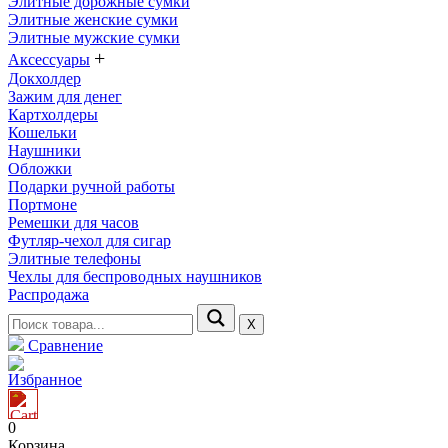
Элитные дорожные сумки
Элитные женские сумки
Элитные мужские сумки
+
Аксессуары
Докхолдер
Зажим для денег
Картхолдеры
Кошельки
Наушники
Обложки
Подарки ручной работы
Портмоне
Ремешки для часов
Футляр-чехол для сигар
Элитные телефоны
Чехлы для беспроводных наушников
Распродажа
Х
Сравнение
Избранное
0
Корзина