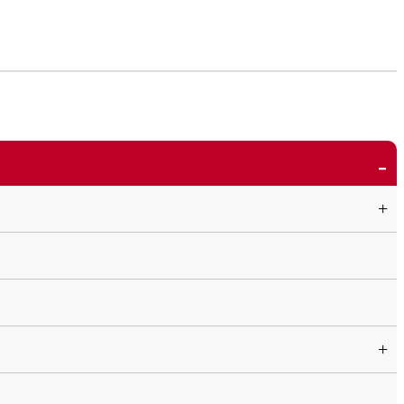
-
+
+