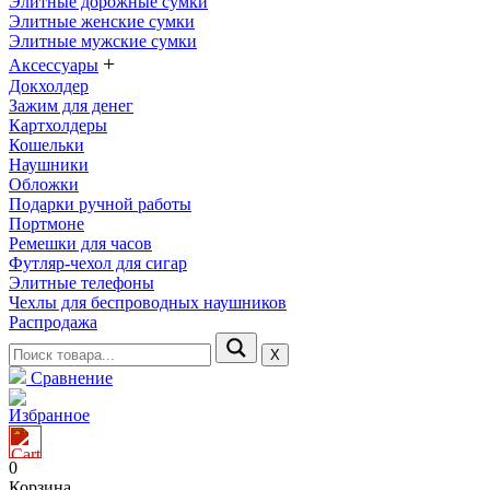
Элитные дорожные сумки
Элитные женские сумки
Элитные мужские сумки
+
Аксессуары
Докхолдер
Зажим для денег
Картхолдеры
Кошельки
Наушники
Обложки
Подарки ручной работы
Портмоне
Ремешки для часов
Футляр-чехол для сигар
Элитные телефоны
Чехлы для беспроводных наушников
Распродажа
Х
Сравнение
Избранное
0
Корзина