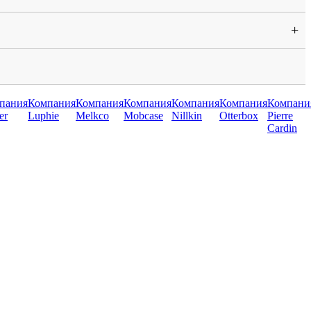
+
пания
Компания
Компания
Компания
Компания
Компания
Компани
er
Luphie
Melkco
Mobcase
Nillkin
Otterbox
Pierre
Cardin