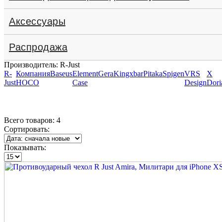
Аксессуары
Распродажа
Производитель: R-Just
R-
Компания
Baseus
Element
Gera
Kingxbar
Pitaka
Spigen
VRS
X
Just
HOCO
Case
Design
Dori
Всего товаров:
4
Сортировать:
Показывать: