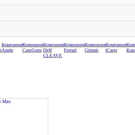
Компания
Компания
Компания
Компания
Компания
Компания
Ком
a
Apple
CaseGuru
Deff
Ferrari
Ginmic
iCarer
Kun
CLEAVE