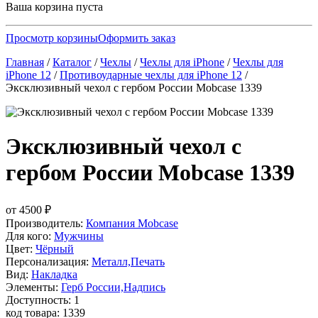
Ваша корзина пуста
Просмотр корзины
Оформить заказ
Главная
/
Каталог
/
Чехлы
/
Чехлы для iPhone
/
Чехлы для
iPhone 12
/
Противоударные чехлы для iPhone 12
/
Эксклюзивный чехол с гербом России Mobcase 1339
Эксклюзивный чехол с
гербом России Mobcase 1339
от
4500
₽
Производитель:
Компания Mobcase
Для кого:
Мужчины
Цвет:
Чёрный
Персонализация:
Металл,Печать
Вид:
Накладка
Элементы:
Герб России,Надпись
Доступность: 1
код товара: 1339