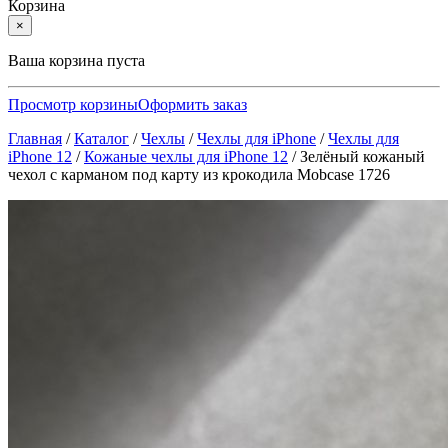
Корзина
×
Ваша корзина пуста
Просмотр корзины
Оформить заказ
Главная
/
Каталог
/
Чехлы
/
Чехлы для iPhone
/
Чехлы для
iPhone 12
/
Кожаные чехлы для iPhone 12
/
Зелёный кожаный
чехол с карманом под карту из крокодила Mobcase 1726