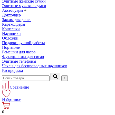
Элитные женские сумки
Элитные мужские сумки
Аксессуары
+
Докхолдер
Зажим для денег
Картхолдеры
Кошельки
Наушники
Обложки
Подарки ручной работы
Портмоне
Ремешки для часов
Футляр-чехол для сигар
Элитные телефоны
Чехлы для беспроводных наушников
Распродажа
Х
Сравнение
Избранное
0