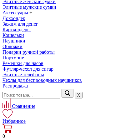
Элитные женские сумки
Элитные мужские сумки
Аксессуары
+
Докхолдер
Зажим для денег
Картхолдеры
Кошельки
Наушники
Обложки
Подарки ручной работы
Портмоне
Ремешки для часов
Футляр-чехол для сигар
Элитные телефоны
Чехлы для беспроводных наушников
Распродажа
Х
Сравнение
Избранное
0