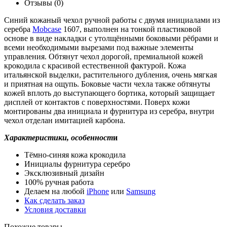
Отзывы (0)
Синий кожаный чехол ручной работы с двумя инициалами из
серебра
Mobcase
1607, выполнен на тонкой пластиковой
основе в виде накладки с утолщёнными боковыми рёбрами и
всеми необходимыми вырезами под важные элементы
управления. Обтянут чехол дорогой, премиальной кожей
крокодила с красивой естественной фактурой. Кожа
итальянской выделки, растительного дубления, очень мягкая
и приятная на ощупь. Боковые части чехла также обтянуты
кожей вплоть до выступающего бортика, который защищает
дисплей от контактов с поверхностями. Поверх кожи
монтированы два инициала и фурнитура из серебра, внутри
чехол отделан имитацией карбона.
Характеристики, особенност
и
Тёмно-синяя кожа крокодила
Инициалы фурнитура серебро
Эксклюзивный дизайн
100% ручная работа
Делаем на любой
iPhone
или
Samsung
Как сделать заказ
Условия доставки
Похожие товары