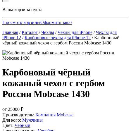
Ваша корзина пуста
Просмотр корзины
Оформить заказ
Главная
/
Каталог
/
Чехлы
/
Чехлы для iPhone
/
Чехлы для
iPhone 12
/
Карбоновые чехлы для iPhone 12
/
Карбоновый
чёрный кожаный чехол с гербом России Mobcase 1430
Карбоновый чёрный
кожаный чехол с гербом
России Mobcase 1430
от
25000
₽
Производитель:
Компания Mobcase
Для кого:
Мужчины
Цвет:
Чёрный
Персонализация:
Серебро