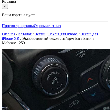
Корзина
×
Ваша корзина пуста
Просмотр корзины
Оформить заказ
Главная
/
Каталог
/
Чехлы
/
Чехлы для iPhone
/
Чехлы для
iPhone XR
/
Эксклюзивный чехол с зайцем Багз Банни
Mobcase 1259