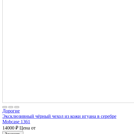
Дорогие
Эксклюзивный чёрный чехол из кожи игуана в серебре
Mobcase 1361
14000
₽
Цена от