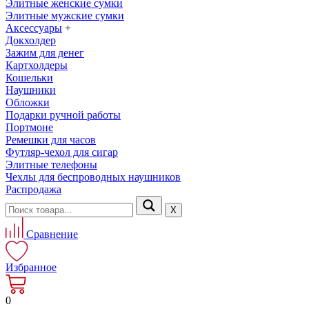
Элитные женские сумки
Элитные мужские сумки
Аксессуары
+
Докхолдер
Зажим для денег
Картхолдеры
Кошельки
Наушники
Обложки
Подарки ручной работы
Портмоне
Ремешки для часов
Футляр-чехол для сигар
Элитные телефоны
Чехлы для беспроводных наушников
Распродажа
Х
Сравнение
Избранное
0