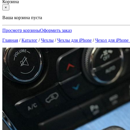
Корзина
×
Ваша корзина пуста
Просмотр корзины
Оформить заказ
Главная
/
Каталог
/
Чехлы
/
Чехлы для iPhone
/
Чехол для iPhone