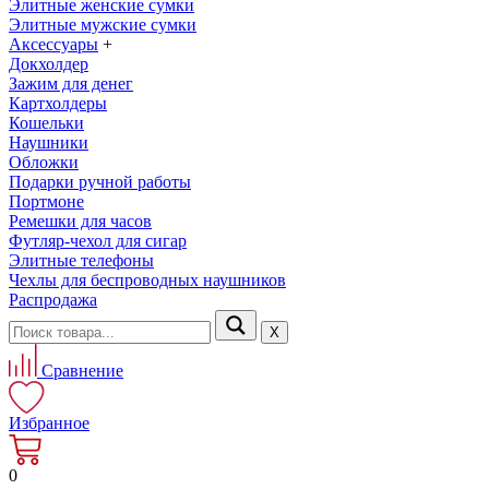
Элитные женские сумки
Элитные мужские сумки
Аксессуары
+
Докхолдер
Зажим для денег
Картхолдеры
Кошельки
Наушники
Обложки
Подарки ручной работы
Портмоне
Ремешки для часов
Футляр-чехол для сигар
Элитные телефоны
Чехлы для беспроводных наушников
Распродажа
Х
Сравнение
Избранное
0