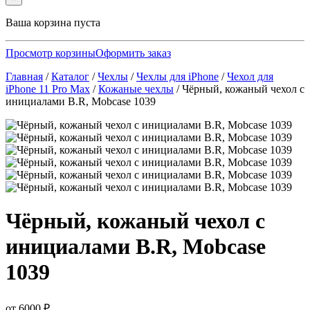
Ваша корзина пуста
Просмотр корзины
Оформить заказ
Главная
/
Каталог
/
Чехлы
/
Чехлы для iPhone
/
Чехол для
iPhone 11 Pro Max
/
Кожаные чехлы
/
Чёрный, кожаный чехол с
инициалами B.R, Mobcase 1039
Чёрный, кожаный чехол с
инициалами B.R, Mobcase
1039
от
6000
₽