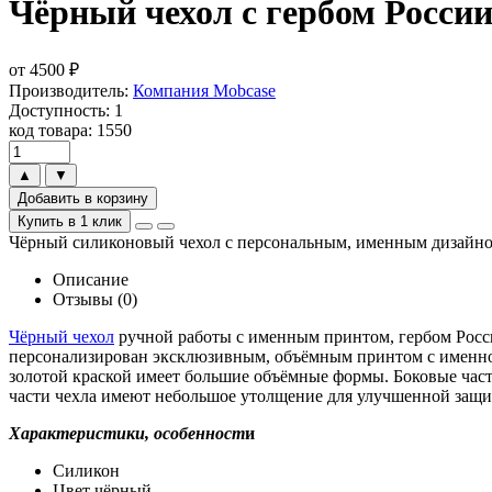
Чёрный чехол с гербом России
от
4500
₽
Производитель:
Компания Mobcase
Доступность: 1
код товара: 1550
▲
▼
Добавить в корзину
Купить в 1 клик
Чёрный силиконовый чехол с персональным, именным дизайном
Описание
Отзывы (0)
Чёрный чехол
ручной работы с именным принтом, гербом Росс
персонализирован эксклюзивным, объёмным принтом с именной
золотой краской имеет большие объёмные формы. Боковые час
части чехла имеют небольшое утолщение для улучшенной защи
Характеристики, особенност
и
Силикон
Цвет чёрный