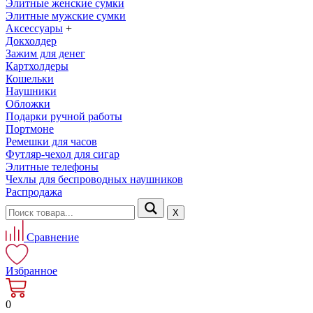
Элитные женские сумки
Элитные мужские сумки
Аксессуары
+
Докхолдер
Зажим для денег
Картхолдеры
Кошельки
Наушники
Обложки
Подарки ручной работы
Портмоне
Ремешки для часов
Футляр-чехол для сигар
Элитные телефоны
Чехлы для беспроводных наушников
Распродажа
Х
Сравнение
Избранное
0