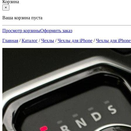
Корзина
×
Ваша корзина пуста
Просмотр корзины
Оформить заказ
Главная
/
Каталог
/
Чехлы
/
Чехлы для iPhone
/
Чехлы для iPhon