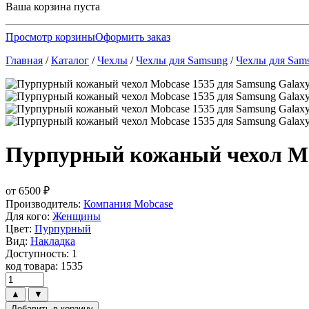
Ваша корзина пуста
Просмотр корзины
Оформить заказ
Главная
/
Каталог
/
Чехлы
/
Чехлы для Samsung
/
Чехлы для Sams
Пурпурный кожаный чехол Mob
от
6500
₽
Производитель:
Компания Mobcase
Для кого:
Женщины
Цвет:
Пурпурный
Вид:
Накладка
Доступность: 1
код товара: 1535
▲
▼
Добавить в корзину