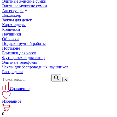
Элитные женские сумки
Элитные мужские сумки
Аксессуары
+
Докхолдер
Зажим для денег
Картхолдеры
Кошельки
Наушники
Обложки
Подарки ручной работы
Портмоне
Ремешки для часов
Футляр-чехол для сигар
Элитные телефоны
Чехлы для беспроводных наушников
Распродажа
Х
Сравнение
Избранное
0