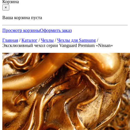
Корзина
×
Ваша корзина пуста
Просмотр корзины
Оформить заказ
Главная
/
Каталог
/
Чехлы
/
Чехлы для Samsung
/
Эксклюзивный чехол серии Vanguard Premium «Nissan»