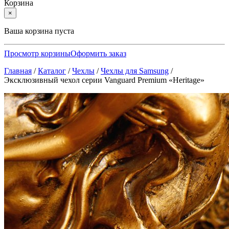
Корзина
×
Ваша корзина пуста
Просмотр корзины
Оформить заказ
Главная
/
Каталог
/
Чехлы
/
Чехлы для Samsung
/
Эксклюзивный чехол серии Vanguard Premium «Heritage»