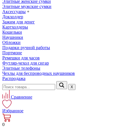
Элитные женские сумки
Элитные мужские сумки
Аксессуары
+
Докхолдер
Зажим для денег
Картхолдеры
Кошельки
Наушники
Обложки
Подарки ручной работы
Портмоне
Ремешки для часов
Футляр-чехол для сигар
Элитные телефоны
Чехлы для беспроводных наушников
Распродажа
Х
Сравнение
Избранное
0