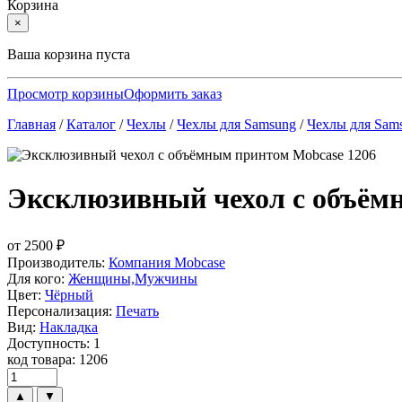
Корзина
×
Ваша корзина пуста
Просмотр корзины
Оформить заказ
Главная
/
Каталог
/
Чехлы
/
Чехлы для Samsung
/
Чехлы для Sam
Эксклюзивный чехол с объём
от
2500
₽
Производитель:
Компания Mobcase
Для кого:
Женщины,Мужчины
Цвет:
Чёрный
Персонализация:
Печать
Вид:
Накладка
Доступность: 1
код товара: 1206
▲
▼