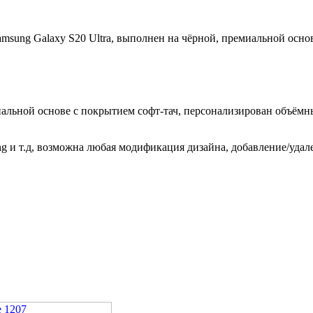
sung Galaxy S20 Ultra, выполнен на чёрной, премиальной основ
альной основе с покрытием софт-тач, персонализирован объёмн
g и т.д, возможна любая модификация дизайна, добавление/удал