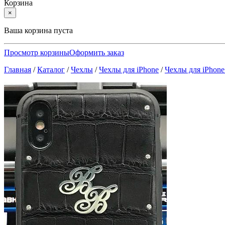
Корзина
×
Ваша корзина пуста
Просмотр корзины
Оформить заказ
Главная
/
Каталог
/
Чехлы
/
Чехлы для iPhone
/
Чехлы для iPhone