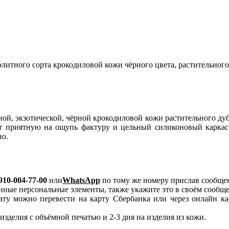
элитного сорта крокодиловой кожи чёрного цвета, растительног
ьной, экзотической, чёрной крокодиловой кожи растительного д
т приятную на ощупь фактуру и цельный силиконовый каркас 
но.
910-004-77-00
или
WhatsApp
по тому же номеру прислав сообщен
иные персональные элементы, также укажите это в своём сообщ
ату можно перевести на карту Сбербанка или через онлайн к
изделия с объёмной печатью и 2-3 дня на изделия из кожи.