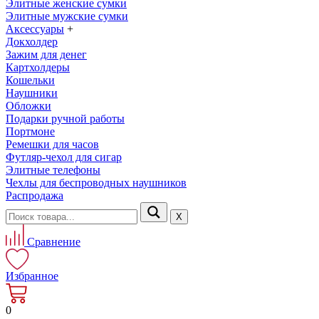
Элитные женские сумки
Элитные мужские сумки
Аксессуары
+
Докхолдер
Зажим для денег
Картхолдеры
Кошельки
Наушники
Обложки
Подарки ручной работы
Портмоне
Ремешки для часов
Футляр-чехол для сигар
Элитные телефоны
Чехлы для беспроводных наушников
Распродажа
Х
Сравнение
Избранное
0