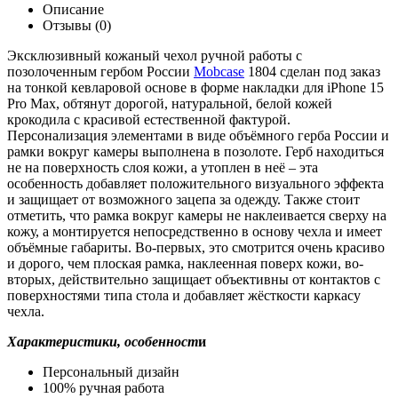
Описание
Отзывы (0)
Эксклюзивный кожаный чехол ручной работы с
позолоченным гербом России
Mobcase
1804 сделан под заказ
на тонкой кевларовой основе в форме накладки для iPhone 15
Pro Max, обтянут дорогой, натуральной, белой кожей
крокодила с красивой естественной фактурой.
Персонализация элементами в виде объёмного герба России и
рамки вокруг камеры выполнена в позолоте. Герб находиться
не на поверхность слоя кожи, а утоплен в неё – эта
особенность добавляет положительного визуального эффекта
и защищает от возможного зацепа за одежду. Также стоит
отметить, что рамка вокруг камеры не наклеивается сверху на
кожу, а монтируется непосредственно в основу чехла и имеет
объёмные габариты. Во-первых, это смотрится очень красиво
и дорого, чем плоская рамка, наклеенная поверх кожи, во-
вторых, действительно защищает объективны от контактов с
поверхностями типа стола и добавляет жёсткости каркасу
чехла.
Характеристики, особенност
и
Персональный дизайн
100% ручная работа