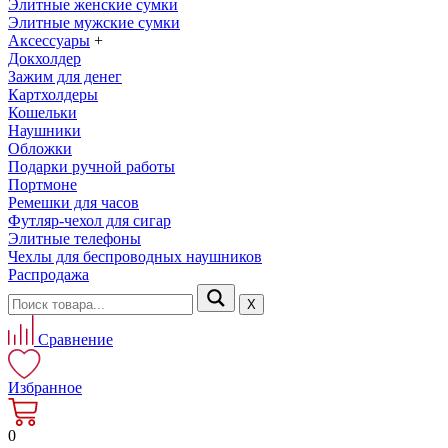
Элитные женские сумки
Элитные мужские сумки
Аксессуары
+
Докхолдер
Зажим для денег
Картхолдеры
Кошельки
Наушники
Обложки
Подарки ручной работы
Портмоне
Ремешки для часов
Футляр-чехол для сигар
Элитные телефоны
Чехлы для беспроводных наушников
Распродажа
Х
Сравнение
Избранное
0