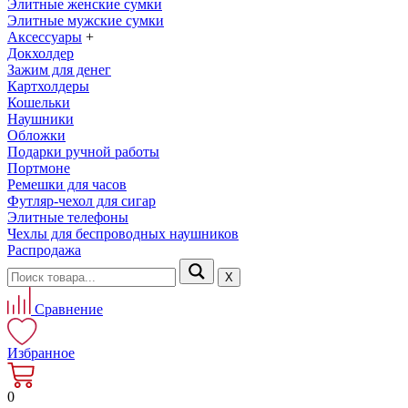
Элитные женские сумки
Элитные мужские сумки
Аксессуары
+
Докхолдер
Зажим для денег
Картхолдеры
Кошельки
Наушники
Обложки
Подарки ручной работы
Портмоне
Ремешки для часов
Футляр-чехол для сигар
Элитные телефоны
Чехлы для беспроводных наушников
Распродажа
Х
Сравнение
Избранное
0