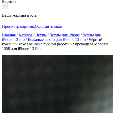
Корзина
×
Ваша корзина пуста
Просмотр корзины
Оформить заказ
Главная
/
Каталог
/
Чехлы
/
Чехлы для iPhone
/
Чехлы для
iPhone 13 Pro
/
Кожаные чехлы для iPhone 13 Pro
/
Чёрный
кожаный чехол книжка ручной работы из крокодила Mobcase
1559 для iPhone 13 Pro