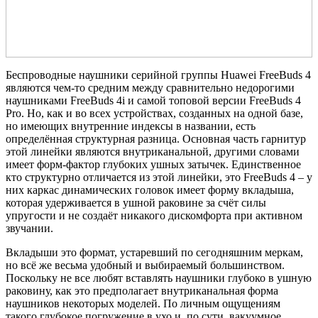
Беспроводные наушники серийной группы Huawei FreeBuds 4
являются чем-то средним между сравнительно недорогими
наушниками FreeBuds 4i и самой топовой версии FreeBuds 4
Pro. Но, как и во всех устройствах, созданных на одной базе,
но имеющих внутренние индексы в названии, есть
определённая структурная разница. Основная часть гарнитур
этой линейки являются внутриканальной, другими словами
имеет форм-фактор глубоких ушных затычек. Единственное
кто структурно отличается из этой линейки, это FreeBuds 4 – у
них каркас динамических головок имеет форму вкладыша,
которая удерживается в ушной раковине за счёт силы
упругости и не создаёт никакого дискомфорта при активном
звучании.
Вкладыши это формат, устаревший по сегодняшним меркам,
но всё же весьма удобный и выбираемый большинством.
Поскольку не все любят вставлять наушники глубоко в ушную
раковину, как это предполагает внутриканальная форма
наушников некоторых моделей. По личным ощущениям
такого глубокое погружение в ухо и, по сути, вакуумное