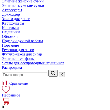
Элитные женские сумки
Элитные мужские сумки
Аксессуары
+
Докхолдер
Зажим для денег
Картхолдеры
Кошельки
Наушники
Обложки
Подарки ручной работы
Портмоне
Ремешки для часов
Футляр-чехол для сигар
Элитные телефоны
Чехлы для беспроводных наушников
Распродажа
Х
Сравнение
Избранное
0