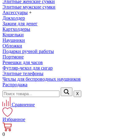
Элитные женские сумки
Элитные мужские сумки
Аксессуары
+
Докхолдер
Зажим для денег
Картхолдеры
Кошельки
Наушники
Обложки
Подарки ручной работы
Портмоне
Ремешки для часов
Футляр-чехол для сигар
Элитные телефоны
Чехлы для беспроводных наушников
Распродажа
Х
Сравнение
Избранное
0