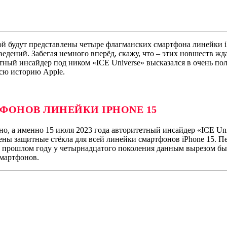
рой будут представлены четыре флагманских смартфона линейки 
ений. Забегая немного вперёд, скажу, что – этих новшеств жда
ный инсайдер под ником «ICE Universe» высказался в очень пол
всю историю Apple.
ТФОНОВ ЛИНЕЙКИ
IPHONE
15
но, а именно 15 июля 2023 года авторитетный инсайдер «ICE Uni
ы защитные стёкла для всей линейки смартфонов iPhone 15. Пер
В прошлом году у четырнадцатого поколения данным вырезом бы
смартфонов.