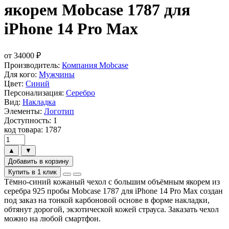
якорем Mobcase 1787 для
iPhone 14 Pro Max
от
34000
₽
Производитель:
Компания Mobcase
Для кого:
Мужчины
Цвет:
Синий
Персонализация:
Серебро
Вид:
Накладка
Элементы:
Логотип
Доступность: 1
код товара: 1787
▲
▼
Добавить в корзину
Купить в 1 клик
Тёмно-синий кожаный чехол с большим объёмным якорем из
серебра 925 пробы Mobcase 1787 для iPhone 14 Pro Max создан
под заказ на тонкой карбоновой основе в форме накладки,
обтянут дорогой, экзотической кожей страуса. Заказать чехол
можно на любой смартфон.