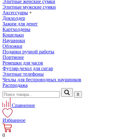
Элитные женские сумки
Элитные мужские сумки
Аксессуары
+
Докхолдер
Зажим для денег
Картхолдеры
Кошельки
Наушники
Обложки
Подарки ручной работы
Портмоне
Ремешки для часов
Футляр-чехол для сигар
Элитные телефоны
Чехлы для беспроводных наушников
Распродажа
Х
Сравнение
Избранное
0