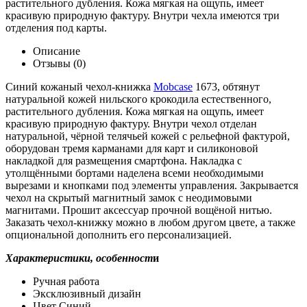
растительного дубления. Кожа мягкая на ощупь, имеет
красивую природную фактуру. Внутри чехла имеются три
отделения под карты.
Описание
Отзывы (0)
Синий кожаный чехол-книжка
Mobcase
1673, обтянут
натуральной кожей нильского крокодила естественного,
растительного дубления. Кожа мягкая на ощупь, имеет
красивую природную фактуру. Внутри чехол отделан
натуральной, чёрной телячьей кожей с рельефной фактурой,
оборудован тремя карманами для карт и силиконовой
накладкой для размещения смартфона. Накладка с
утолщёнными бортами наделена всеми необходимыми
вырезами и кнопками под элементы управления. Закрывается
чехол на скрытый магнитный замок с неодимовыми
магнитами. Прошит аксессуар прочной вощёной нитью.
Заказать чехол-книжку можно в любом другом цвете, а также
опциональной дополнить его персонализацией.
Характеристики, особенност
и
Ручная работа
Эксклюзивный дизайн
Цвет Синий