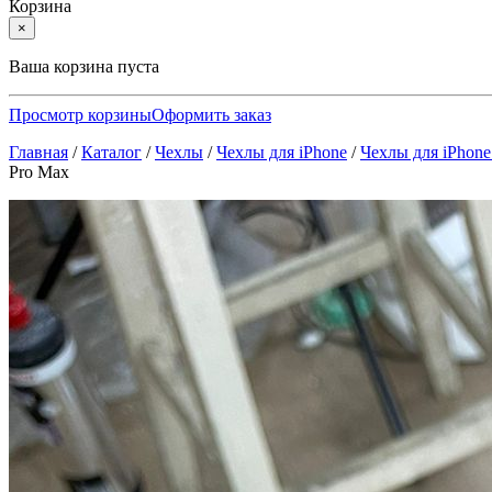
Корзина
×
Ваша корзина пуста
Просмотр корзины
Оформить заказ
Главная
/
Каталог
/
Чехлы
/
Чехлы для iPhone
/
Чехлы для iPhone
Pro Max