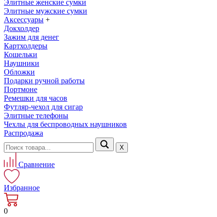
Элитные женские сумки
Элитные мужские сумки
Аксессуары
+
Докхолдер
Зажим для денег
Картхолдеры
Кошельки
Наушники
Обложки
Подарки ручной работы
Портмоне
Ремешки для часов
Футляр-чехол для сигар
Элитные телефоны
Чехлы для беспроводных наушников
Распродажа
Х
Сравнение
Избранное
0