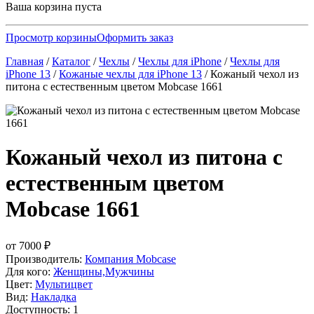
Ваша корзина пуста
Просмотр корзины
Оформить заказ
Главная
/
Каталог
/
Чехлы
/
Чехлы для iPhone
/
Чехлы для
iPhone 13
/
Кожаные чехлы для iPhone 13
/
Кожаный чехол из
питона с естественным цветом Mobcase 1661
Кожаный чехол из питона с
естественным цветом
Mobcase 1661
от
7000
₽
Производитель:
Компания Mobcase
Для кого:
Женщины,Мужчины
Цвет:
Мультицвет
Вид:
Накладка
Доступность: 1