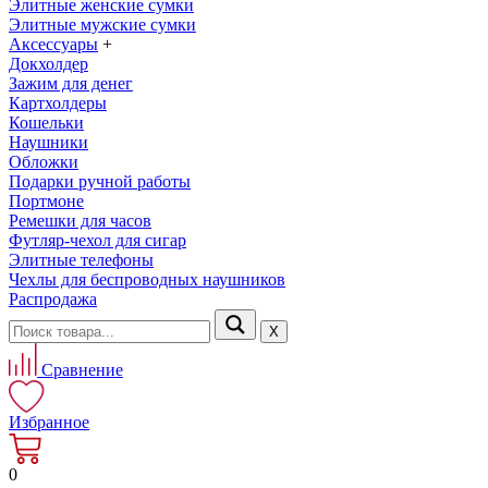
Элитные женские сумки
Элитные мужские сумки
Аксессуары
+
Докхолдер
Зажим для денег
Картхолдеры
Кошельки
Наушники
Обложки
Подарки ручной работы
Портмоне
Ремешки для часов
Футляр-чехол для сигар
Элитные телефоны
Чехлы для беспроводных наушников
Распродажа
Х
Сравнение
Избранное
0