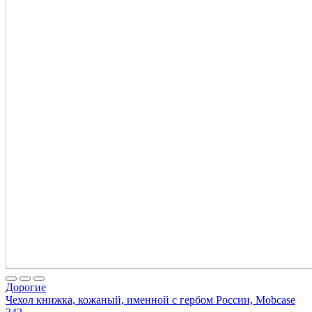
Дорогие
Чехол книжка, кожаный, именной с гербом России, Mobcase