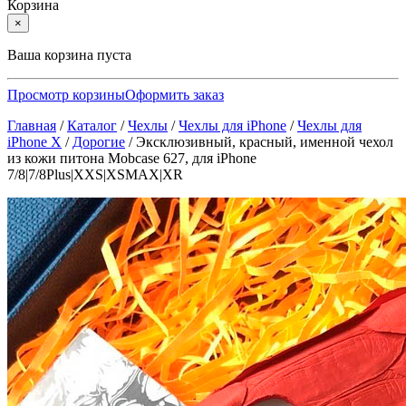
Корзина
×
Ваша корзина пуста
Просмотр корзины
Оформить заказ
Главная
/
Каталог
/
Чехлы
/
Чехлы для iPhone
/
Чехлы для
iPhone X
/
Дорогие
/
Эксклюзивный, красный, именной чехол
из кожи питона Mobcase 627, для iPhone
7/8|7/8Plus|XXS|XSMAX|XR