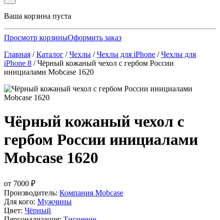
Ваша корзина пуста
Просмотр корзины
Оформить заказ
Главная
/
Каталог
/
Чехлы
/
Чехлы для iPhone
/
Чехлы для
iPhone 8
/
Чёрный кожаный чехол с гербом России
инициалами Mobcase 1620
Чёрный кожаный чехол с
гербом России инициалами
Mobcase 1620
от
7000
₽
Производитель:
Компания Mobcase
Для кого:
Мужчины
Цвет:
Чёрный
Персонализация:
Тиснение