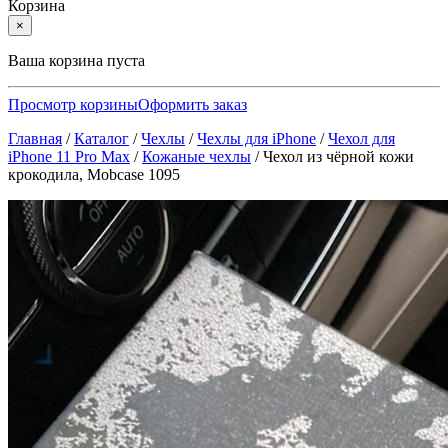
Корзина
×
Ваша корзина пуста
Просмотр корзины
Оформить заказ
Главная
/
Каталог
/
Чехлы
/
Чехлы для iPhone
/
Чехол для
iPhone 11 Pro Max
/
Кожаные чехлы
/
Чехол из чёрной кожи
крокодила, Mobcase 1095