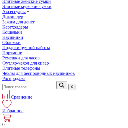
Элитные женские сумки
Элитные мужские сумки
Аксессуары
+
Докхолдер
Зажим для денег
Картхолдеры
Кошельки
Наушники
Обложки
Подарки ручной работы
Портмоне
Ремешки для часов
Футляр-чехол для сигар
Элитные телефоны
Чехлы для беспроводных наушников
Распродажа
Х
Сравнение
Избранное
0