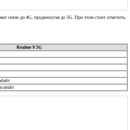
ат связи до 4G, продвинутая до 5G. При этом стоит отметить,
Realme
9 5
G
абайт
игабайт