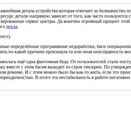
важнейшая деталь устройства которая отвечает за большинство по
ресурс детали напрямую зависит от того, как часто пользуются 
зированные сервис центры. Да конечно огромный процент этой 
ого
чехла
.
тест).
явные определённые программные недоработки, баги операцион
елить по какой причине произошла та или иная неисправность м
вилась ещё одна фантомная беда. От пользователей стали пост
ьку вместе с этим багам выходит из строя тачскрин. По утвержд
ном режиме. И с этим можно было бы как-то жить, если это прои
периодичностью. В итоге эта нестабильность в работе негативно