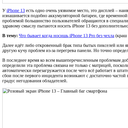
У
iPhone 13
есть одно очень уязвимое место, это дисплей – наи
изнашивается подобно аккумуляторной батареи, где временной 
проблемой большинство пользователей обращаются в специали
здравому смыслу пытаются носить iPhone 13 без дополнительн
В тему:
Что бывает когда носишь iPhone 13 Pro без чехла
(краш 
Далее идёт либо откровенный брак типа бытых пикселей или 
другую кучу проблем из-за перегрева панели. Но точно опред
В последнее время ко всем вышеперечисленным проблемам доба
определили эта проблема связана не только с матрицей, поскол
автоматически перезагружается после чего всё работает в штат
сбои после первого инцидента возникают с достаточно частой 
градус негодования обладателей.