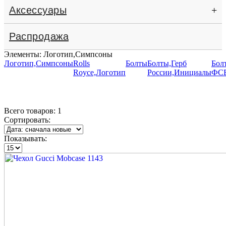
Аксессуары
+
Распродажа
Элементы: Логотип,Симпсоны
Логотип,Симпсоны
Rolls
Болты
Болты,Герб
Бол
Royce,Логотип
России,Инициалы
ФСБ
Всего товаров:
1
Сортировать:
Показывать: