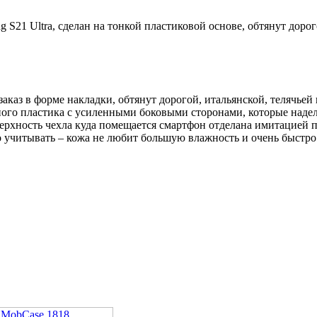
 S21 Ultra, сделан на тонкой пластиковой основе, обтянут доро
заказ в форме накладки, обтянут дорогой, итальянской, телячье
рного пластика с усиленными боковыми сторонами, которые над
ерхность чехла куда помещается смартфон отделана имитацией п
 учитывать – кожа не любит большую влажность и очень быстро 