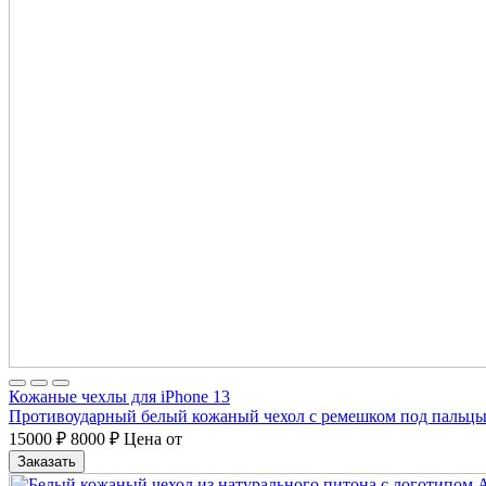
Кожаные чехлы для iPhone 13
Противоударный белый кожаный чехол с ремешком под пальцы р
15000
₽
8000
₽
Цена от
Заказать