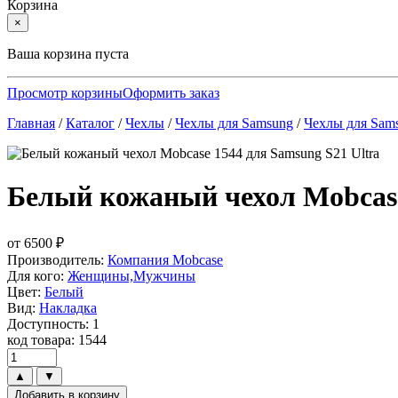
Корзина
×
Ваша корзина пуста
Просмотр корзины
Оформить заказ
Главная
/
Каталог
/
Чехлы
/
Чехлы для Samsung
/
Чехлы для Sams
Белый кожаный чехол Mobcase
от
6500
₽
Производитель:
Компания Mobcase
Для кого:
Женщины,Мужчины
Цвет:
Белый
Вид:
Накладка
Доступность: 1
код товара: 1544
▲
▼
Добавить в корзину