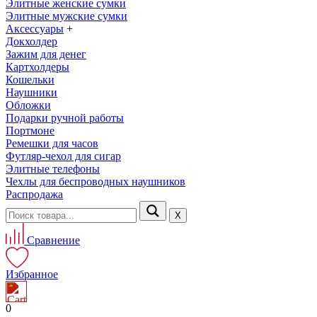
Элитные женские сумки
Элитные мужские сумки
Аксессуары
+
Докхолдер
Зажим для денег
Картхолдеры
Кошельки
Наушники
Обложки
Подарки ручной работы
Портмоне
Ремешки для часов
Футляр-чехол для сигар
Элитные телефоны
Чехлы для беспроводных наушников
Распродажа
Х
Сравнение
Избранное
0