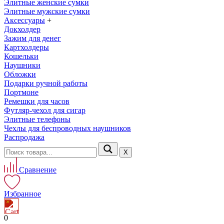
Элитные женские сумки
Элитные мужские сумки
Аксессуары
+
Докхолдер
Зажим для денег
Картхолдеры
Кошельки
Наушники
Обложки
Подарки ручной работы
Портмоне
Ремешки для часов
Футляр-чехол для сигар
Элитные телефоны
Чехлы для беспроводных наушников
Распродажа
Х
Сравнение
Избранное
0