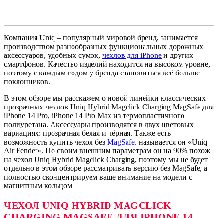
Компания Uniq – популярный мировой бренд, занимается
производством разнообразных функциональных дорожных
аксессуаров, удобных сумок,
чехлов для iPhone
и других
смартфонов. Качество изделий находится на высоком уровне,
поэтому с каждым годом у бренда становиться всё больше
поклонников.
В этом обзоре мы расскажем о новой линейки классических
прозрачных чехлов Uniq Hybrid Magclick Charging MagSafe для
iPhone 14 Pro, iPhone 14 Pro Max из термопластичного
полиуретана. Аксессуары производятся в двух цветовых
вариациях: прозрачная белая и чёрная. Также есть
возможность купить чехол без
MagSafe
, называется он «Uniq
Air Fender». По своим внешним параметрам он на 90% похож
на чехол Uniq Hybrid Magclick Charging, поэтому мы не будет
отдельно в этом обзоре рассматривать версию без MagSafe, а
полностью сконцентрируем ваше внимание на модели с
магнитным кольцом.
ЧЕХОЛ
UNIQ HYBRID MAGCLICK
CHARGING MAGSAFE
ДЛЯ
IPHONE 14