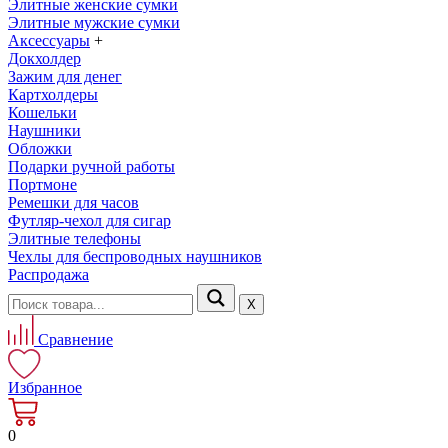
Элитные женские сумки
Элитные мужские сумки
Аксессуары
+
Докхолдер
Зажим для денег
Картхолдеры
Кошельки
Наушники
Обложки
Подарки ручной работы
Портмоне
Ремешки для часов
Футляр-чехол для сигар
Элитные телефоны
Чехлы для беспроводных наушников
Распродажа
Х
Сравнение
Избранное
0